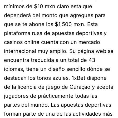
mínimos de $10 mxn claro esta que
dependerá del monto que agregues para
que se te abone los $1,500 mxn. Esta
plataforma rusa de apuestas deportivas y
casinos online cuenta con un mercado
internacional muy amplio. Su página web se
encuentra traducida a un total de 43
idiomas, tiene un diseño sencillo dónde se
destacan los tonos azules. 1xBet dispone
de la licencia de juego de Curaçao y acepta
jugadores de prácticamente todas las
partes del mundo. Las apuestas deportivas
forman parte de una de las actividades más