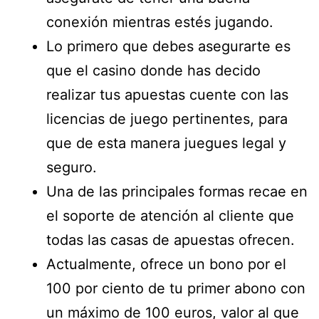
conexión mientras estés jugando.
Lo primero que debes asegurarte es
que el casino donde has decido
realizar tus apuestas cuente con las
licencias de juego pertinentes, para
que de esta manera juegues legal y
seguro.
Una de las principales formas recae en
el soporte de atención al cliente que
todas las casas de apuestas ofrecen.
Actualmente, ofrece un bono por el
100 por ciento de tu primer abono con
un máximo de 100 euros, valor al que