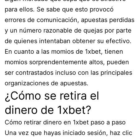
para ellos. Se sabe que esto provocó
errores de comunicación, apuestas perdidas
y un número razonable de quejas por parte
de quienes intentaban obtener su efectivo.
En cuanto a las momios de 1xbet, tienen
momios sorprendentemente altos, pueden
ser contrastados incluso con las principales
organizaciones de apuestas.
¿Cómo se retira el
dinero de 1xbet?
Cómo retirar dinero en 1xbet paso a paso
Una vez que hayas iniciado sesión, haz clic