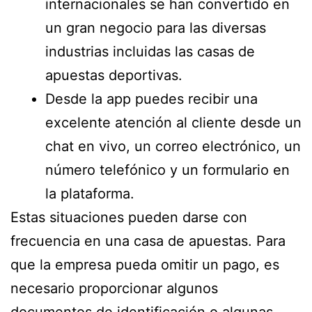
internacionales se han convertido en
un gran negocio para las diversas
industrias incluidas las casas de
apuestas deportivas.
Desde la app puedes recibir una
excelente atención al cliente desde un
chat en vivo, un correo electrónico, un
número telefónico y un formulario en
la plataforma.
Estas situaciones pueden darse con
frecuencia en una casa de apuestas. Para
que la empresa pueda omitir un pago, es
necesario proporcionar algunos