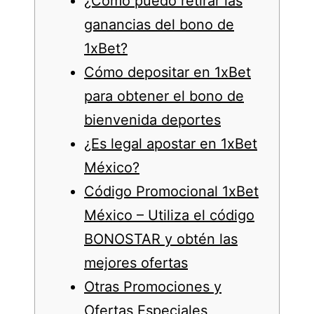
¿Cómo puedo retirar las
ganancias del bono de
1xBet?
Cómo depositar en 1xBet
para obtener el bono de
bienvenida deportes
¿Es legal apostar en 1xBet
México?
Código Promocional 1xBet
México – Utiliza el código
BONOSTAR y obtén las
mejores ofertas
Otras Promociones y
Ofertas Especiales