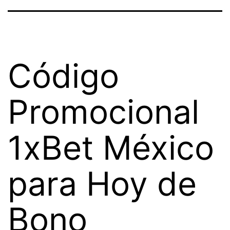
Código
Promocional
1xBet México
para Hoy de
Bono