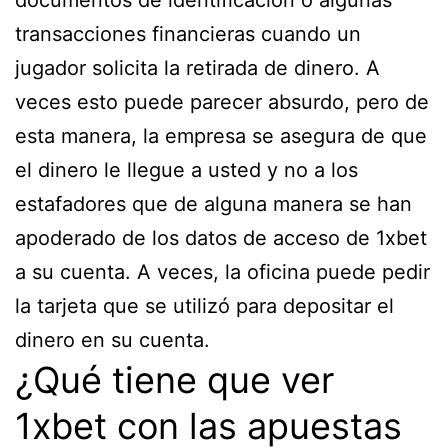
documentos de identificación o algunas
transacciones financieras cuando un
jugador solicita la retirada de dinero. A
veces esto puede parecer absurdo, pero de
esta manera, la empresa se asegura de que
el dinero le llegue a usted y no a los
estafadores que de alguna manera se han
apoderado de los datos de acceso de 1xbet
a su cuenta. A veces, la oficina puede pedir
la tarjeta que se utilizó para depositar el
dinero en su cuenta.
¿Qué tiene que ver
1xbet con las apuestas