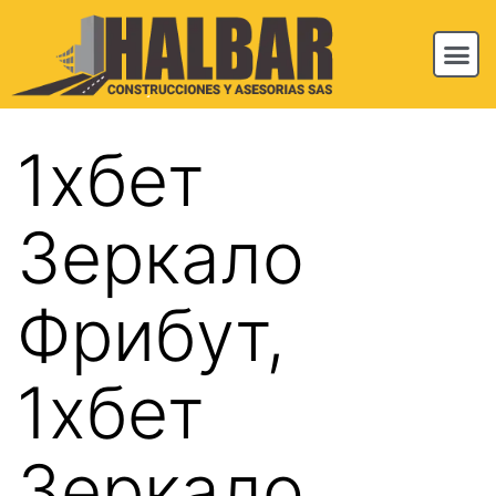
1хбет
Зеркало
Фрибут,
1хбет
Зеркало