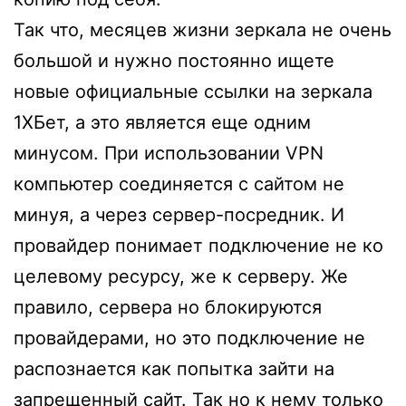
Так что, месяцев жизни зеркала не очень
большой и нужно постоянно ищете
новые официальные ссылки на зеркала
1ХБет, а это является еще одним
минусом. При использовании VPN
компьютер соединяется с сайтом не
минуя, а через сервер-посредник. И
провайдер понимает подключение не ко
целевому ресурсу, же к серверу. Же
правило, сервера но блокируются
провайдерами, но это подключение не
распознается как попытка зайти на
запрещенный сайт. Так но к нему только