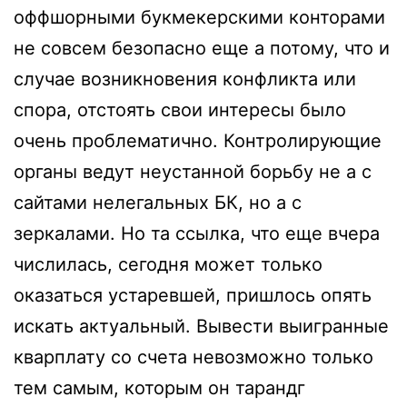
оффшорными букмекерскими конторами
не совсем безопасно еще а потому, что и
случае возникновения конфликта или
спора, отстоять свои интересы было
очень проблематично. Контролирующие
органы ведут неустанной борьбу не а с
сайтами нелегальных БК, но а с
зеркалами. Но та ссылка, что еще вчера
числилась, сегодня может только
оказаться устаревшей, пришлось опять
искать актуальный. Вывести выигранные
кварплату со счета невозможно только
тем самым, которым он тарандг