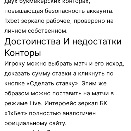
двух букмекерских конторах,
повышающая безопасность аккаунта.
1xbet зеркало рабочее, проверено на
личном собственном.
Достоинства И недостатки
Конторы
Игроку можно выбрать матч и его исход,
доказать сумму ставки а кликнуть по
кнопке «Сделать ставку». Этим же
образом можно поставить на матчи в
режиме Live. Интерфейс зеркал БК
«1хБет» полностью аналогичен
официальному сайту.