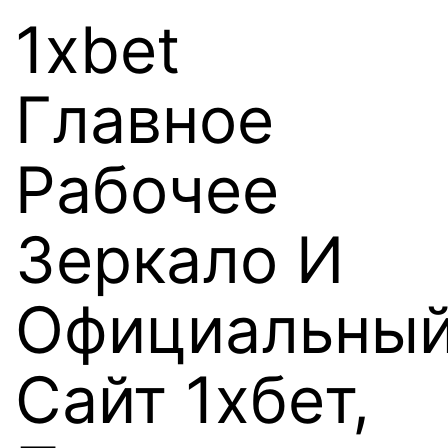
1xbet
Главное
Рабочее
Зеркало И
Официальны
Сайт 1хбет,