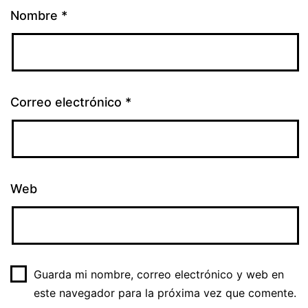
Nombre
*
Correo electrónico
*
Web
Guarda mi nombre, correo electrónico y web en
este navegador para la próxima vez que comente.