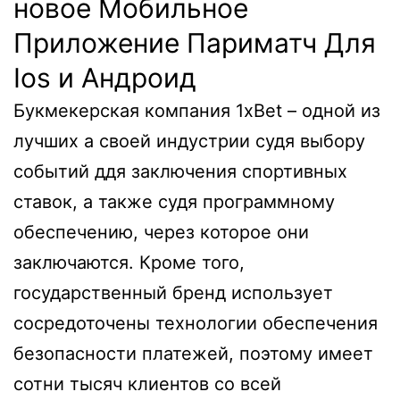
новое Мобильное
Приложение Париматч Для
Ios и Андроид
Букмекерская компания 1xBet – одной из
лучших а своей индустрии судя выбору
событий ддя заключения спортивных
ставок, а также судя программному
обеспечению, через которое они
заключаются. Кроме того,
государственный бренд использует
сосредоточены технологии обеспечения
безопасности платежей, поэтому имеет
сотни тысяч клиентов со всей