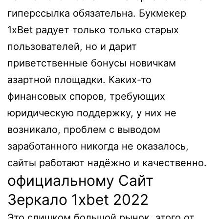
гиперссылка обязательна. Букмекер
1xBet радует только только старых
пользователей, но и дарит
приветственные бонусы новичкам
азартной площадки. Каких-то
финансовых споров, требующих
юридическую поддержку, у них не
возникало, проблем с выводом
заработанного никогда не оказалось,
сайты работают надёжно и качественно.
официальному Сайт
Зеркало 1xbet 2022
Это слишком большой рынок, этого от