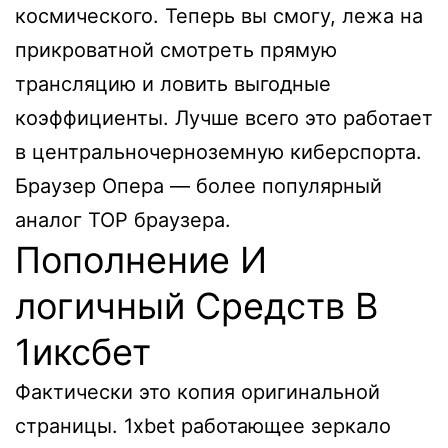
космического. Теперь вы смогу, лежа на
прикроватной смотреть прямую
трансляцию и ловить выгодные
коэффициенты. Лучше всего это работает
в центральночерноземную киберспорта.
Браузер Опера — более популярный
аналог ТОР браузера.
Пополнение И
логичный Средств В
1иксбет
Фактически это копия оригинальной
страницы. 1xbet работающее зеркало