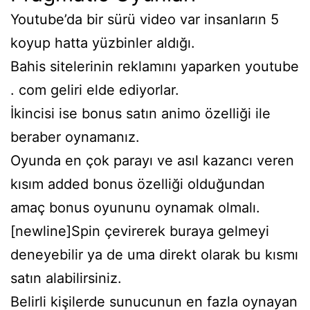
Youtube’da bir sürü video var insanların 5
koyup hatta yüzbinler aldığı.
Bahis sitelerinin reklamını yaparken youtube
. com geliri elde ediyorlar.
İkincisi ise bonus satın animo özelliği ile
beraber oynamanız.
Oyunda en çok parayı ve asıl kazancı veren
kısım added bonus özelliği olduğundan
amaç bonus oyununu oynamak olmalı.
[newline]Spin çevirerek buraya gelmeyi
deneyebilir ya de uma direkt olarak bu kısmı
satın alabilirsiniz.
Belirli kişilerde sunucunun en fazla oynayan