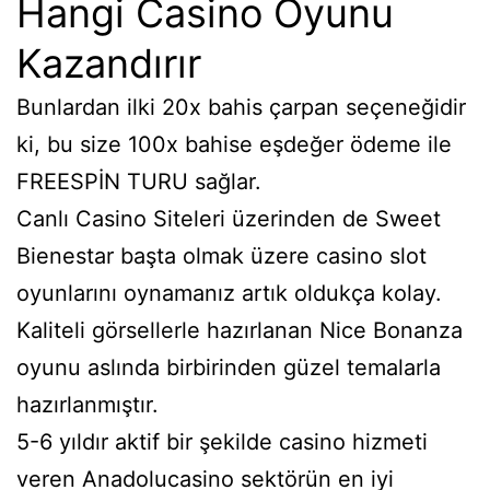
Hangi Casino Oyunu
Kazandırır
Bunlardan ilki 20x bahis çarpan seçeneğidir
ki, bu size 100x bahise eşdeğer ödeme ile
FREESPİN TURU sağlar.
Canlı Casino Siteleri üzerinden de Sweet
Bienestar başta olmak üzere casino slot
oyunlarını oynamanız artık oldukça kolay.
Kaliteli görsellerle hazırlanan Nice Bonanza
oyunu aslında birbirinden güzel temalarla
hazırlanmıştır.
5-6 yıldır aktif bir şekilde casino hizmeti
veren Anadolucasino sektörün en iyi