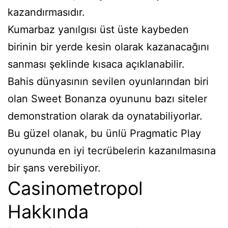
kazandırmasıdır.
Kumarbaz yanılgısı üst üste kaybeden
birinin bir yerde kesin olarak kazanacağını
sanması şeklinde kısaca açıklanabilir.
Bahis dünyasının sevilen oyunlarından biri
olan Sweet Bonanza oyununu bazı siteler
demonstration olarak da oynatabiliyorlar.
Bu güzel olanak, bu ünlü Pragmatic Play
oyununda en iyi tecrübelerin kazanılmasına
bir şans verebiliyor.
Casinometropol
Hakkında