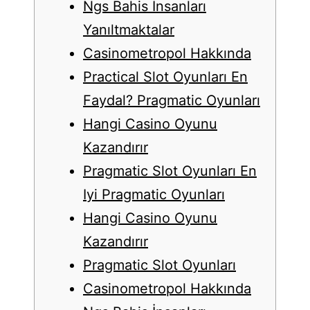
Ngs Bahis İnsanları
Yanıltmaktalar
Casinometropol Hakkında
Practical Slot Oyunları En
Faydal? Pragmatic Oyunları
Hangi Casino Oyunu
Kazandırır
Pragmatic Slot Oyunları En
Iyi Pragmatic Oyunları
Hangi Casino Oyunu
Kazandırır
Pragmatic Slot Oyunları
Casinometropol Hakkında