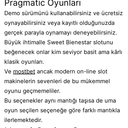
Pragmatic Oyunları
Demo sürümünü kullanabilirsiniz ve ücretsiz
oynayabilirsiniz veya kayıtlı olduğunuzda
gerçek parayla oynamayı deneyebilirsiniz.
Büyük ihtimalle Sweet Bienestar slotunu
beğenecek onlar kim seviyor basit ama kârlı
klasik oyunları.
Ve
mostbet
ancak modern on-line slot
makinelerin sevenleri de bu mükemmel
oyunu geçmemeliler.
Bu seçenekler aynı mantığı taşısa de uma
oyun seçilen seçeneğe göre farklı mantıkla
ilerlemektedir.