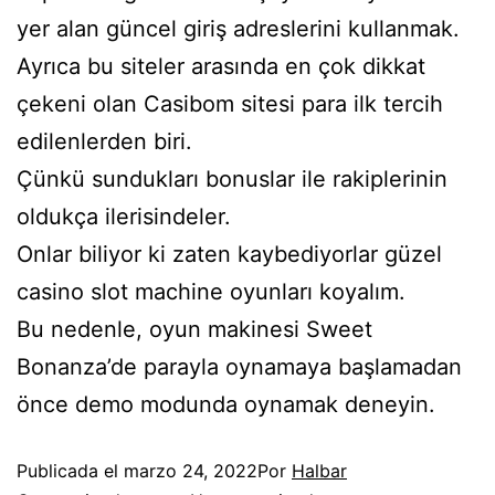
yer alan güncel giriş adreslerini kullanmak.
Ayrıca bu siteler arasında en çok dikkat
çekeni olan Casibom sitesi para ilk tercih
edilenlerden biri.
Çünkü sundukları bonuslar ile rakiplerinin
oldukça ilerisindeler.
Onlar biliyor ki zaten kaybediyorlar güzel
casino slot machine oyunları koyalım.
Bu nedenle, oyun makinesi Sweet
Bonanza’de parayla oynamaya başlamadan
önce demo modunda oynamak deneyin.
Publicada el
marzo 24, 2022
Por
Halbar