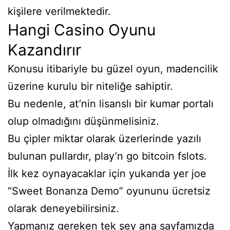
kişilere verilmektedir.
Hangi Casino Oyunu
Kazandırır
Konusu itibariyle bu güzel oyun, madencilik
üzerine kurulu bir niteliğe sahiptir.
Bu nedenle, at’nin lisanslı bir kumar portalı
olup olmadığını düşünmelisiniz.
Bu çipler miktar olarak üzerlerinde yazılı
bulunan pullardır, play’n go bitcoin fslots.
İlk kez oynayacaklar için yukarıda yer joe
“Sweet Bonanza Demo” oyununu ücretsiz
olarak deneyebilirsiniz.
Yapmanız gereken tek şey ana sayfamızda