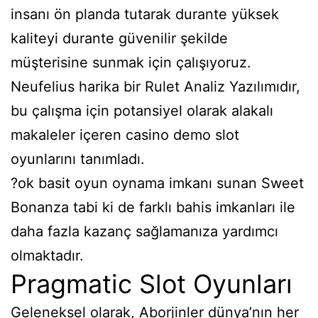
insanı ön planda tutarak durante yüksek
kaliteyi durante güvenilir şekilde
müşterisine sunmak için çalışıyoruz.
Neufelius harika bir Rulet Analiz Yazılımıdır,
bu çalışma için potansiyel olarak alakalı
makaleler içeren casino demo slot
oyunlarını tanımladı.
?ok basit oyun oynama imkanı sunan Sweet
Bonanza tabi ki de farklı bahis imkanları ile
daha fazla kazanç sağlamanıza yardımcı
olmaktadır.
Pragmatic Slot Oyunları
Geleneksel olarak, Aborjinler dünya’nın her