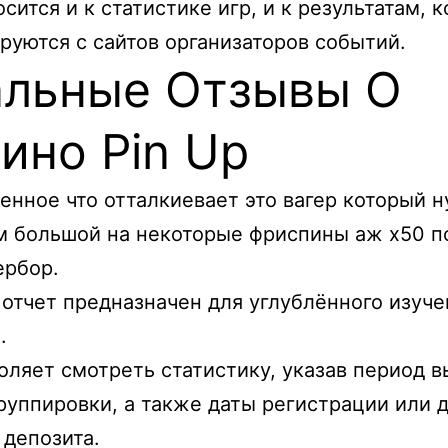
осится и к статистике игр, и к результатам, 
руются с сайтов организаторов событий.
альные Отзывы О
ино Pin Up
енное что отталкиевает это вагер который н
 большой на некоторые фриспины аж х50 п
ербор.
отчет предназначен для углублённого изуче
.
оляет смотреть статистику, указав период в
руппировки, а также даты регистрации или 
 депозита.