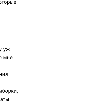
которые
у уж
о мне
ния
ыборки,
даты