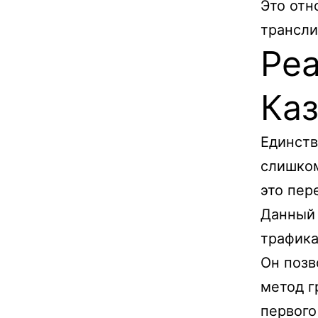
Это отн
трансли
Ре
Каз
Единств
слишком
это пер
Данный 
трафика
Он позв
метод г
первого