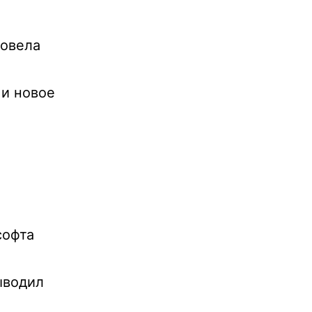
ровела
 и новое
софта
ыводил