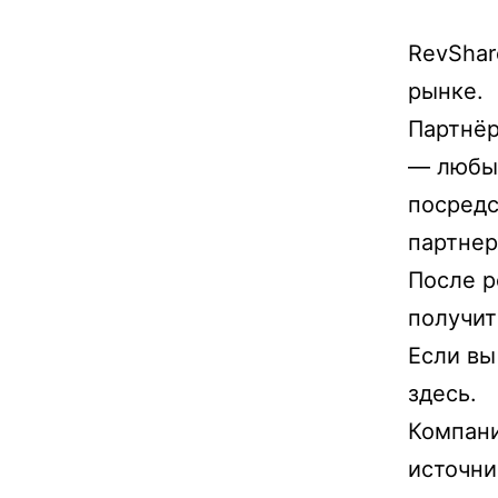
RevShar
рынке.
Партнёр
— любые
посредс
партнер
После р
получит
Если вы
здесь.
Компани
источник