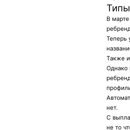
Типы
В марте
ребренд
Теперь 
названи
Также и
Однако 
ребренд
профили
Автомат
нет.
С выпла
не то ч