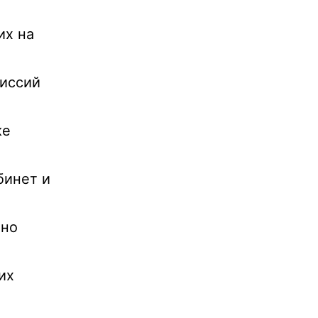
их на
миссий
ке
бинет и
жно
их