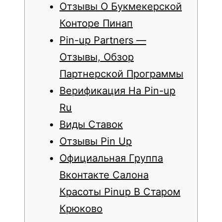
Отзывы О Букмекерской
Конторе Пинап
Pin-up Partners —
Отзывы, Обзор
Партнерской Программы
Верификация На Pin-up
Ru
Виды Ставок
Отзывы Pin Up
Официальная Группа
Вконтакте Салона
Красоты Pinup В Старом
Крюково