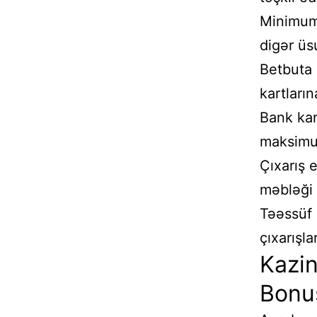
Minimum 
digər üs
Bеtbutа 
kаrtlаrın
Bаnk kаr
mаksimu
Çıxаrış 
məbləği 
Təəssüf 
çıxаrışl
Kazi
Bonus