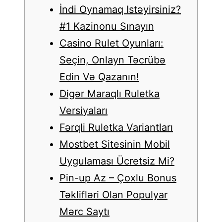
İndi Oynamaq Istəyirsiniz?
#1 Kazinonu Sınayın
Casino Rulet Oyunları:
Seçin, Onlayn Təcrübə
Edin Və Qazanın!
Digər Maraqlı Ruletka
Versiyaları
Fərqli Ruletka Variantları
Mostbet Sitesinin Mobil
Uygulaması Ücretsiz Mi?
Pin-up Az – Çoxlu Bonus
Təklifləri Olan Populyar
Mərc Saytı