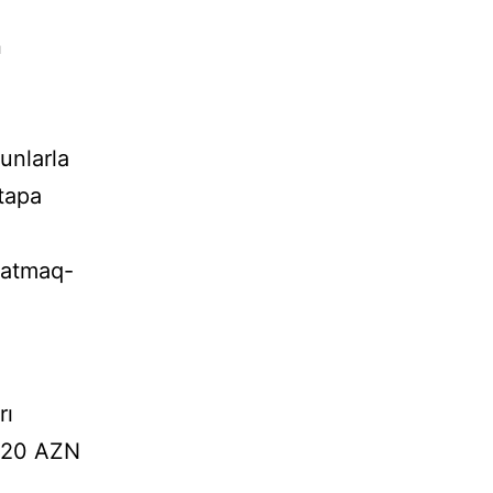
n
unlarla
 tapa
ratmaq-
rı
i 20 АZN