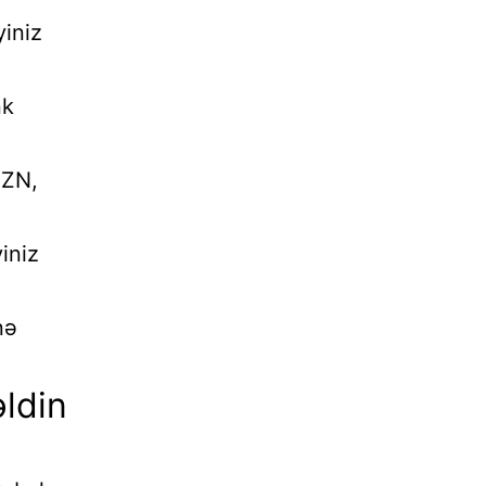
iniz
nk
АZN,
iniz
nə
ldin