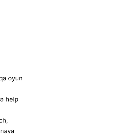
şqa oyun
nə help
ch,
ınaya