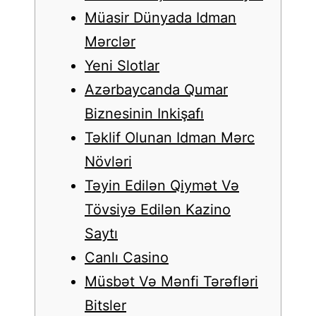
Müasir Dünyada Idman
Mərclər
Yeni Slotlar
Azərbaycanda Qumar
Biznesinin Inkişafı
Təklif Olunan Idman Mərc
Növləri
Təyin Edilən Qiymət Və
Tövsiyə Edilən Kazino
Saytı
Canlı Casino
Müsbət Və Mənfi Tərəfləri
Bitslеr